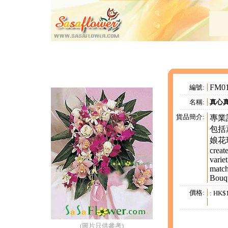
FM01
編號:
名稱:
真心真意
貨品簡介:
專業
包括
娘花球
creat
varie
match
Bouqu
價格:
:
HK$1
(圖片只供參考)