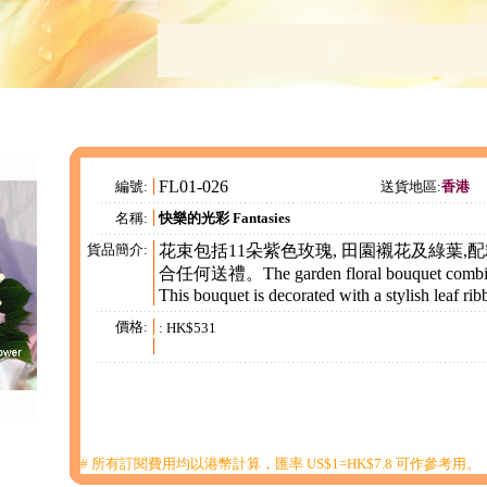
FL01-026
編號:
送貨地區:
香港
名稱:
快樂的光彩 Fantasies
貨品簡介:
花束包括11朵紫色玫瑰, 田園襯花及綠葉,
合任何送禮。The garden floral bouquet combine
This bouquet is decorated with a stylish leaf rib
價格:
:
HK$531
# 所有訂閱費用均以港幣計算，匯率 US$1=HK$7.8 可作參考用。