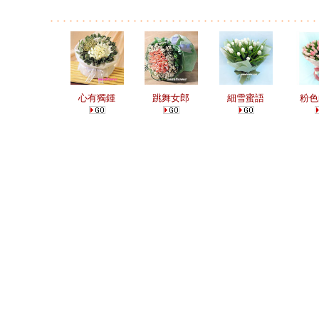
心有獨鍾
跳舞女郎
細雪蜜語
粉色